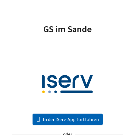
GS im Sande
In der IServ-App fortfahren
oder