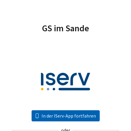
GS im Sande
In der IServ-App fortfahren
oder