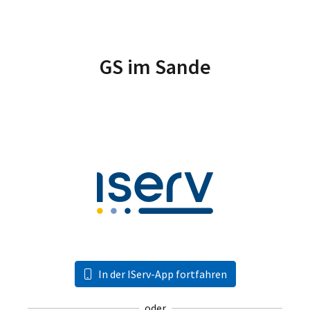
GS im Sande
In der IServ-App fortfahren
oder